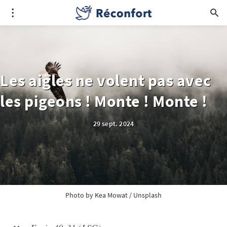
Les aigles ne volent pas avec
les pigeons ! Monte ! Monte !
29 sept. 2024
Photo by 
Kea Mowat
 / 
Unsplash