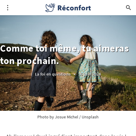
Comme toi même, tu aimeras
ton prochain.
La foi en questions
•
16 juin 2024
Photo by 
Josue Michel
 / 
Unsplash