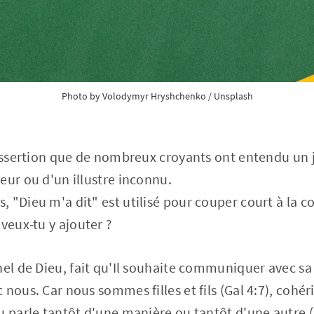
Photo by 
Volodymyr Hryshchenko
 / 
Unsplash
 assertion que de nombreux croyants ont entendu un j
eur ou d'un illustre inconnu.
 "Dieu m'a dit" est utilisé pour couper court à la co
 veux-tu y ajouter ?
nel de Dieu, fait qu'Il souhaite communiquer avec sa 
 nous. Car nous sommes filles et fils (Gal 4:7), cohé
u parle tantôt d'une manière ou tantôt d'une autre (