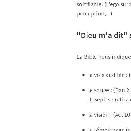
soit fiable. (L'ego s
perception,...)
"Dieu m'a dit"
La Bible nous indique
la voix audible : 
le songe : (Dan 2
Joseph se retira 
la vision : (Act 1
le témoignage int