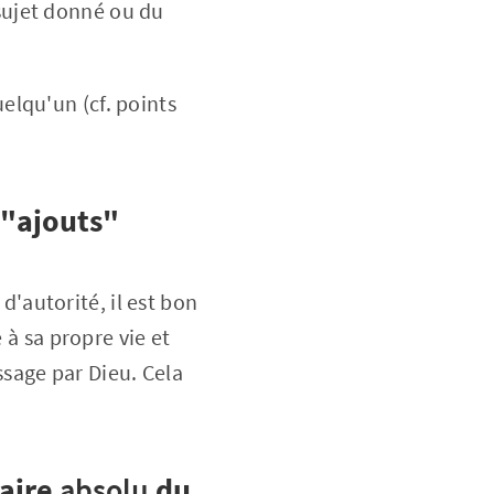
 sujet donné ou du
uelqu'un (cf. points
"ajouts"
 d'autorité, il est bon
 à sa propre vie et
essage par Dieu. Cela
taire
absolu
du