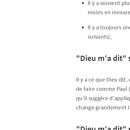
Il y a souvent p
moins en mesure 
Il y a toujours u
suivants),
"Dieu m'a dit"
Il y a ce que Dieu dit,
de faire comme Paul (1
qu'il suggère d'appliq
change grandement la
"Dieu m'a dit"