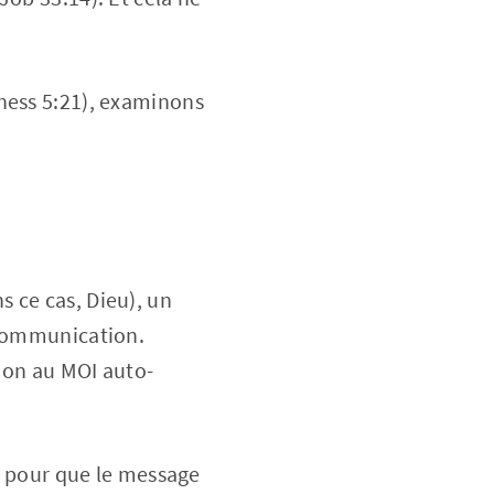
hess 5:21), examinons
 ce cas, Dieu), un
 communication.
tion au MOI auto-
es pour que le message