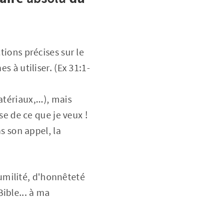
tions précises sur le
s à utiliser. (Ex 31:1-
tériaux,...), mais
ise de ce que je veux !
ns son appel, la
umilité, d'honnêteté
ible... à ma