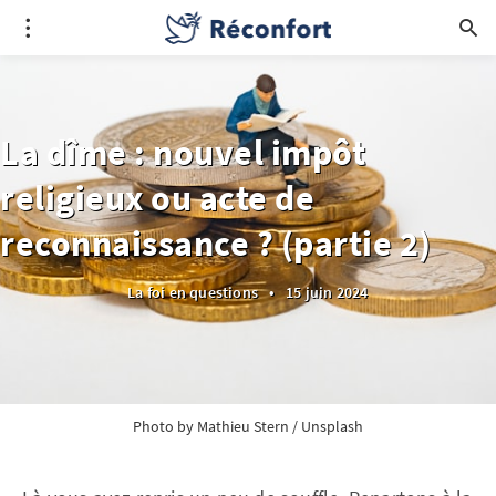
La dîme : nouvel impôt
religieux ou acte de
reconnaissance ? (partie 2)
La foi en questions
•
15 juin 2024
Photo by 
Mathieu Stern
 / 
Unsplash